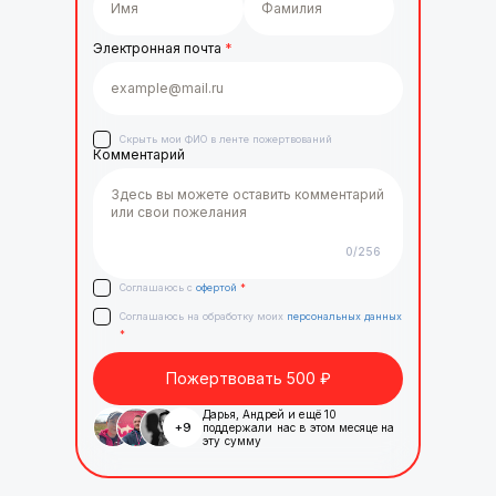
Электронная почта
*
Скрыть мои ФИО в ленте пожертвований
Комментарий
0
/256
Соглашаюсь с
офертой
*
Соглашаюсь на обработку моих
персональных данных
*
Пожертвовать
500
₽
Дарья
,
Андрей
и ещё
10
+
9
поддержали нас в этом месяце на
эту сумму