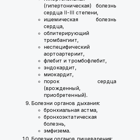
(гипертоническая) болезнь
сердца II-III степени,
ишемическая болезнь
сердца,
облитерирующий
тромбангиит,
неспецифический
аортоартериит,
флебит и тромбофлебит,
эндокардит,
миокардит,
порок сердца
(врожденный,
приобретенный).
Болезни органов дыхания:
бронхиальная астма,
бронхоэктатическая
болезнь,
эмфизема.
Болезни органов пищеварения: