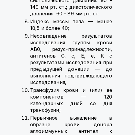
систолического давления: 90 -
149 мм рт. ст.; диастолического
давления: 60 - 89 мм рт. ст.
Индекс массы тела — менее
18,5 и более 40;
Несовпадение результатов
исследования группы крови
AB0, резус-принадлежности,
антигенов C, c, E, e, K с
результатами исследования при
предыдущей донации — до
выполнения подтверждающего
исследования;
Трансфузия крови и (или) ее
компонентов — 120
календарных дней со дня
трансфузии;
Первичное выявление в
образце крови донора
аллоиммунных антител к