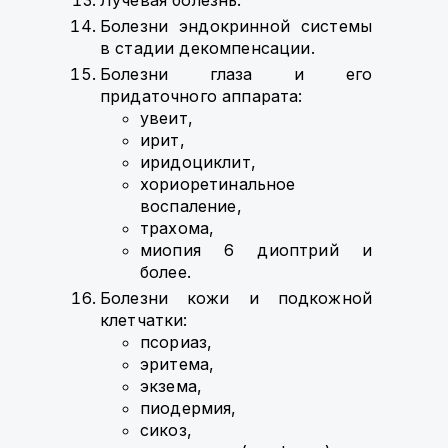
Лучевая болезнь.
Болезни эндокринной системы
в стадии декомпенсации.
Болезни глаза и его
придаточного аппарата:
увеит,
ирит,
иридоциклит,
хориоретинальное
воспаление,
трахома,
миопия 6 диоптрий и
более.
Болезни кожи и подкожной
клетчатки:
псориаз,
эритема,
экзема,
пиодермия,
сикоз,