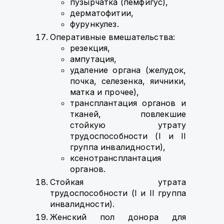
пузырчатка (пемфигус),
дерматофитии,
фурункулез.
Оперативные вмешательства:
резекция,
ампутация,
удаление органа (желудок,
почка, селезенка, яичники,
матка и прочее),
трансплантация органов и
тканей, повлекшие
стойкую утрату
трудоспособности (I и II
группа инвалидности),
ксенотрансплантация
органов.
Стойкая утрата
трудоспособности (I и II группа
инвалидности).
Женский пол донора для