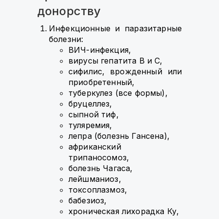
донорству
Инфекционные и паразитарные
болезни:
ВИЧ-инфекция,
вирусы гепатита В и С,
сифилис, врожденный или
приобретенный,
туберкулез (все формы),
бруцеллез,
сыпной тиф,
туляремия,
лепра (болезнь Гансена),
африканский
трипаносомоз,
болезнь Чагаса,
лейшманиоз,
токсоплазмоз,
бабезиоз,
хроническая лихорадка Ку,