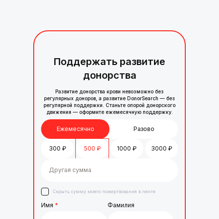
Поддержать развитие
донорства
Развитие донорства крови невозможно без
регулярных доноров, а развитие DonorSearch — без
регулярной поддержки. Станьте опорой донорского
движения — оформите ежемесячную поддержку.
Ежемесячно
Разово
300
₽
500
₽
1000
₽
3000
₽
Скрыть сумму моего пожертвования в ленте
Имя
*
Фамилия