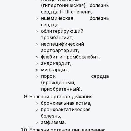
(гипертоническая) болезнь
сердца II-III степени,
ишемическая болезнь
сердца,
облитерирующий
тромбангиит,
неспецифический
аортоартериит,
флебит и тромбофлебит,
эндокардит,
миокардит,
порок сердца
(врожденный,
приобретенный).
Болезни органов дыхания:
бронхиальная астма,
бронхоэктатическая
болезнь,
эмфизема.
Болезни органов пищеварения: