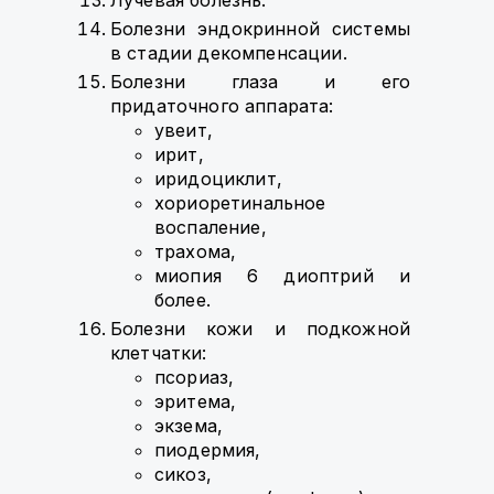
Лучевая болезнь.
Болезни эндокринной системы
в стадии декомпенсации.
Болезни глаза и его
придаточного аппарата:
увеит,
ирит,
иридоциклит,
хориоретинальное
воспаление,
трахома,
миопия 6 диоптрий и
более.
Болезни кожи и подкожной
клетчатки:
псориаз,
эритема,
экзема,
пиодермия,
сикоз,