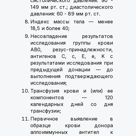
систолического давления: 90 -
149 мм рт. ст.; диастолического
давления: 60 - 89 мм рт. ст.
Индекс массы тела — менее
18,5 и более 40;
Несовпадение результатов
исследования группы крови
AB0, резус-принадлежности,
антигенов C, c, E, e, K с
результатами исследования при
предыдущей донации — до
выполнения подтверждающего
исследования;
Трансфузия крови и (или) ее
компонентов — 120
календарных дней со дня
трансфузии;
Первичное выявление в
образце крови донора
аллоиммунных антител к