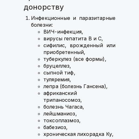
донорству
Инфекционные и паразитарные
болезни:
ВИЧ-инфекция,
вирусы гепатита В и С,
сифилис, врожденный или
приобретенный,
туберкулез (все формы),
бруцеллез,
сыпной тиф,
туляремия,
лепра (болезнь Гансена),
африканский
трипаносомоз,
болезнь Чагаса,
лейшманиоз,
токсоплазмоз,
бабезиоз,
хроническая лихорадка Ку,