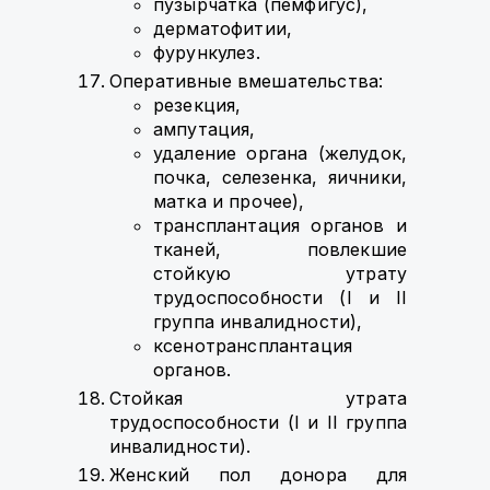
пузырчатка (пемфигус),
дерматофитии,
фурункулез.
Оперативные вмешательства:
резекция,
ампутация,
удаление органа (желудок,
почка, селезенка, яичники,
матка и прочее),
трансплантация органов и
тканей, повлекшие
стойкую утрату
трудоспособности (I и II
группа инвалидности),
ксенотрансплантация
органов.
Стойкая утрата
трудоспособности (I и II группа
инвалидности).
Женский пол донора для