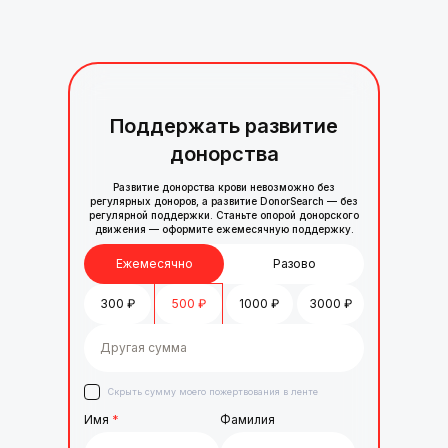
Поддержать развитие
донорства
Развитие донорства крови невозможно без
регулярных доноров, а развитие DonorSearch — без
регулярной поддержки. Станьте опорой донорского
движения — оформите ежемесячную поддержку.
Ежемесячно
Разово
300
₽
500
₽
1000
₽
3000
₽
Скрыть сумму моего пожертвования в ленте
Имя
*
Фамилия