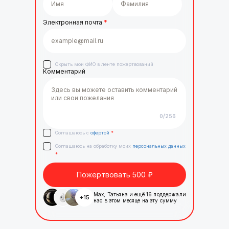
Электронная почта
*
Скрыть мои ФИО в ленте пожертвований
Комментарий
0
/256
Соглашаюсь с
офертой
*
Соглашаюсь на обработку моих
персональных данных
*
Пожертвовать
500
₽
Max
,
Татьяна
и ещё
16
поддержали
+
15
нас в этом месяце на эту сумму