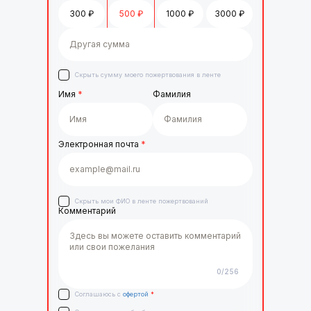
300
₽
500
₽
1000
₽
3000
₽
Скрыть сумму моего пожертвования в ленте
Имя
*
Фамилия
Электронная почта
*
Скрыть мои ФИО в ленте пожертвований
Комментарий
0
/256
Соглашаюсь с
офертой
*